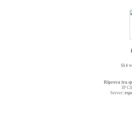
Si è 
Riprova tra q
IP Cl
Server:
esp