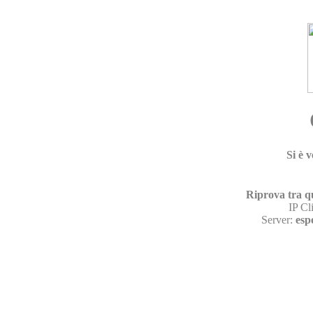
Si è 
Riprova tra q
IP Cl
Server:
esp